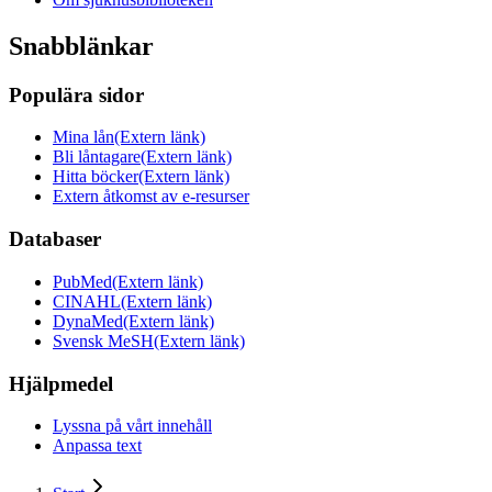
Snabblänkar
Populära sidor
Mina lån
(Extern länk)
Bli låntagare
(Extern länk)
Hitta böcker
(Extern länk)
Extern åtkomst av e-resurser
Databaser
PubMed
(Extern länk)
CINAHL
(Extern länk)
DynaMed
(Extern länk)
Svensk MeSH
(Extern länk)
Hjälpmedel
Lyssna på vårt innehåll
Anpassa text