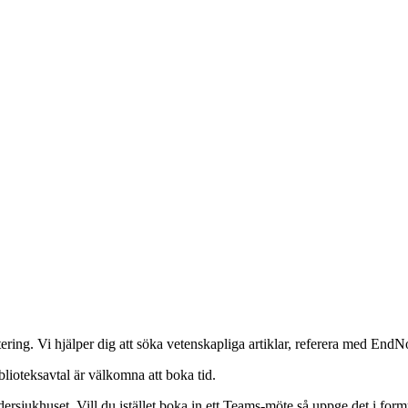
tering. Vi hjälper dig att söka vetenskapliga artiklar, referera med End
ioteksavtal är välkomna att boka tid.
dersjukhuset. Vill du istället boka in ett Teams-möte så uppge det i for