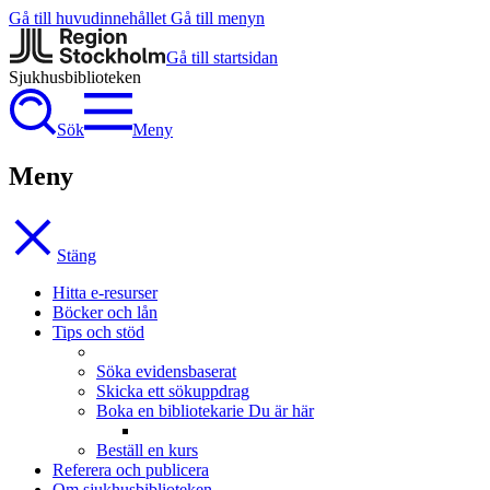
Gå till huvudinnehållet
Gå till menyn
Gå till startsidan
Sjukhus­biblioteken
Sök
Meny
Meny
Stäng
Hitta e-resurser
Böcker och lån
Tips och stöd
Söka evidensbaserat
Skicka ett sökuppdrag
Boka en bibliotekarie
Du är här
Beställ en kurs
Referera och publicera
Om sjukhusbiblioteken