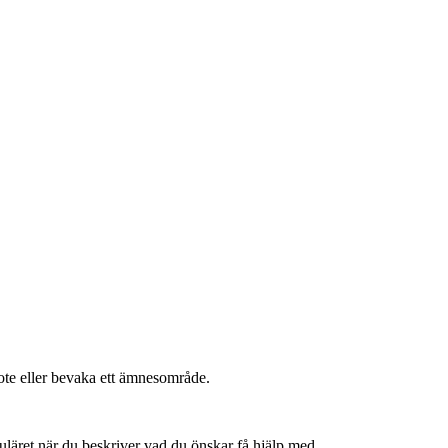
Note eller bevaka ett ämnesområde.
muläret när du beskriver vad du önskar få hjälp med.