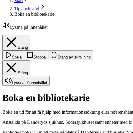
Start
Tips och stöd
Boka en bibliotekarie
Lyssna på innehållet
Stäng
Spela
Stoppa
Stäng av skrollning
Stäng
Lyssna på innehållet
Boka en bibliotekarie
Boka en tid för att få hjälp med informationssökning eller referenshan
Anställda på Danderyds sjukhus, Södersjukhuset samt enheter med bibl
Vanligtvis bokar vi in ett möte på plats på Danderyds sjukhus eller Sö