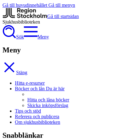
Gå till huvudinnehållet
Gå till menyn
Gå till startsidan
Sjukhus­biblioteken
Sök
Meny
Meny
Stäng
Hitta e-resurser
Böcker och lån
Du är här
Hitta och låna böcker
Skicka inköpsförslag
Tips och stöd
Referera och publicera
Om sjukhusbiblioteken
Snabblänkar