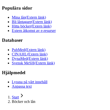
Populära sidor
Mina lån
(Extern länk)
Bli låntagare
(Extern länk)
Hitta böcker
(Extern länk)
Extern åtkomst av e-resurser
Databaser
PubMed
(Extern länk)
CINAHL
(Extern länk)
DynaMed
(Extern länk)
Svensk MeSH
(Extern länk)
Hjälpmedel
Lyssna på vårt innehåll
Anpassa text
Start
Böcker och lån