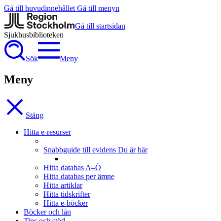
Gå till huvudinnehållet
Gå till menyn
Gå till startsidan
Sjukhus­biblioteken
Sök
Meny
Meny
Stäng
Hitta e-resurser
Snabbguide till evidens
Du är här
Hitta databas A–Ö
Hitta databas per ämne
Hitta artiklar
Hitta tidskrifter
Hitta e-böcker
Böcker och lån
Tips och stöd