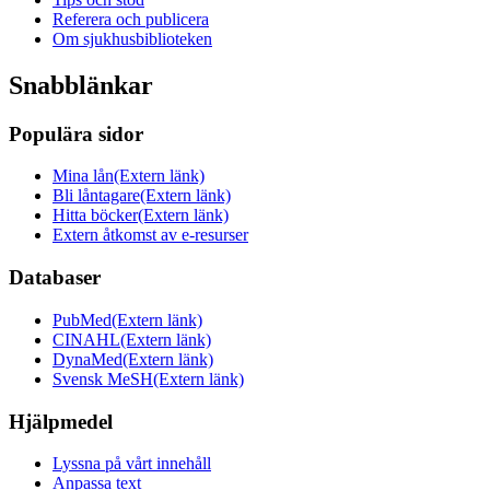
Referera och publicera
Om sjukhusbiblioteken
Snabblänkar
Populära sidor
Mina lån
(Extern länk)
Bli låntagare
(Extern länk)
Hitta böcker
(Extern länk)
Extern åtkomst av e-resurser
Databaser
PubMed
(Extern länk)
CINAHL
(Extern länk)
DynaMed
(Extern länk)
Svensk MeSH
(Extern länk)
Hjälpmedel
Lyssna på vårt innehåll
Anpassa text